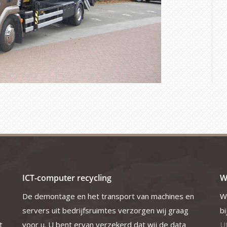
ICT-computer recycling
W
De demontage en het transport van machines en
Wi
servers uit bedrijfsruimtes verzorgen wij graag
b
t
voor u. U bent ervan verzekerd dat wij de data
U