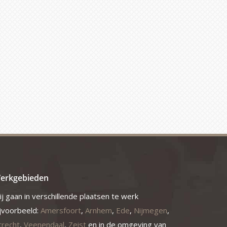
erkgebieden
j gaan in verschillende plaatsen te werk
ijvoorbeeld:
Amersfoort
,
Arnhem
,
Ede
,
Nijmegen
,
trecht
,
Veenendaal
,
Zeist
en in de omgeving van