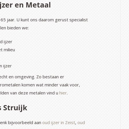
jzer en Metaal
 65 jaar. U kunt ons daarom gerust specialist
len bieden we:
 ijzer
t milieu
n ijzer
trecht en omgeving. Zo bestaan er
rrometalen komen wat minder vaak voor,
lden van deze metalen vind u
hier
.
 Struijk
Denk bijvoorbeeld aan
oud ijzer in Zeist
,
oud